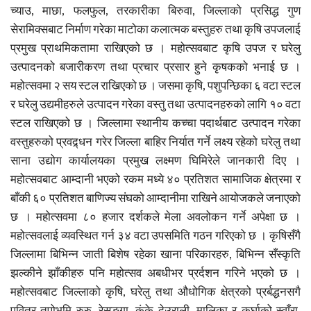
च्याउ, माछा, फलफुल, तरकारीका बिरुवा, जिल्लाको प्रसिद्ध गुण
सेरामिक्सबाट निर्माण गरेका माटोका कलात्मक बस्तुहरु तथा कृषि उपजलाई
प्रमुख प्राथमिकतामा राखिएको छ । महोत्सवबाट कृषि उपज र घरेलु
उत्पादनको बजारीकरण तथा प्रचार प्रसार हुने कृषकको भनाई छ ।
महोत्सवमा २ सय स्टल राखिएको छ । जसमा कृषि, पशुपन्छिका ६ वटा स्टल
र घरेलु उद्यमीहरुले उत्पादन गरेका वस्तु तथा उत्पादनहरुको लागि १० वटा
स्टल राखिएको छ । जिल्लामा स्थानीय कच्चा पदार्थबाट उत्पादन गरेका
वस्तुहरुको प्रवद्र्धन गरेर जिल्ला बाहिर निर्यात गर्ने लक्ष्य रहेको घरेलु तथा
साना उद्योग कार्यालयका प्रमुख लक्ष्मण घिमिरेले जानकारी दिए ।
महोत्सवबाट आम्दानी भएको रकम मध्ये ४० प्रतिशत सामाजिक क्षेत्रमा र
बाँकी ६० प्रतिशत बाणिज्य संघको आम्दानीमा राखिने आयोजकले जनाएको
छ । महोत्सवमा ८० हजार दर्शकले मेला अवलोकन गर्ने अपेक्षा छ ।
महोत्सवलाई व्यवस्थित गर्न ३४ वटा उपसमिति गठन गरिएको छ । कृषिसँगै
जिल्लामा बिभिन्न जाती बिशेष रहेका खाना परिकारहरु, बिभिन्न सँस्कृति
झल्कीने झाँकीहरु पनि महोत्सव अबधीभर प्रर्दशन गरिने भएको छ ।
महोत्सवबाट जिल्लाको कृषि, घरेलु तथा औधोगिक क्षेत्रको प्रर्बद्धनसगै
पवित्र तपोभुमि रुरु, रेसुङ्गा, कंके देउराली, मालिका र कुर्घाको स्वाँरा,