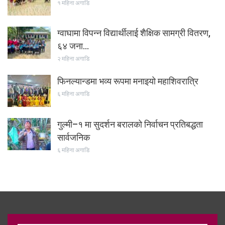
१ महिना अगाडि
ग्वाघामा विपन्न विद्यार्थीलाई शैक्षिक सामग्री वितरण,
६४ जना…
२ महिना अगाडि
फिनल्यान्डमा भव्य रूपमा मनाइयो महाशिवरात्रि
६ महिना अगाडि
गुल्मी–१ मा सुदर्शन बरालको निर्वाचन प्रतिबद्धता
सार्वजनिक
६ महिना अगाडि