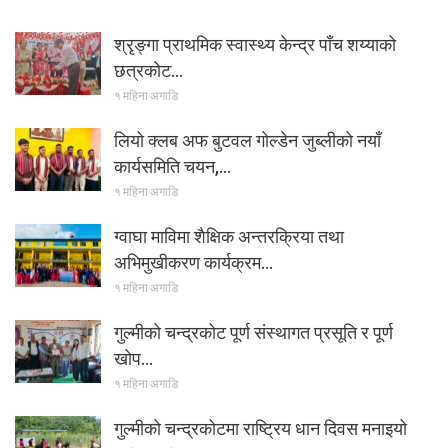
श्रृङ्गा प्राथमिक स्वास्थ्य केन्द्र पाँच शय्याको
छत्रकोट…
१ महिना अगाडि
लियो क्लब अफ बुटवल गोल्डेन जुब्लीको नयाँ
कार्यसमिति चयन,…
१ महिना अगाडि
ग्वाघा माविमा शैक्षिक अन्तरक्रिया तथा
अभिमुखीकरण कार्यक्रम…
१ महिना अगाडि
गुल्मीको चन्द्रकोट पूर्ण संस्थागत प्रसूति र पूर्ण
खोप…
१ महिना अगाडि
गुल्मीको चन्द्रकोटमा राष्ट्रिय धान दिवस मनाइयो