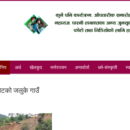
ानिय
अर्थ
खेलकुद
मनोरञ्जन
अन्तर्वार्ता
धर्म-संस्कृती
स्व
कोटको जलुके गाउँ