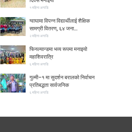
दिवस मनाइयो
१ महिना अगाडि
ग्वाघामा विपन्न विद्यार्थीलाई शैक्षिक
सामग्री वितरण, ६४ जना…
२ महिना अगाडि
फिनल्यान्डमा भव्य रूपमा मनाइयो
महाशिवरात्रि
६ महिना अगाडि
गुल्मी–१ मा सुदर्शन बरालको निर्वाचन
प्रतिबद्धता सार्वजनिक
६ महिना अगाडि