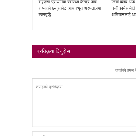
श्रृङ्गा प्राथमिक स्वास्थ्य केन्द्र पाँच
लियो क्लब अफ ब
शय्याको छत्रकोट आधारभूत अस्पतालमा
नयाँ कार्यसमित
स्तरवृद्धि
अभियानलाई थ
प्रतिकृया दिनुहोस
तपाईंको इमेल 