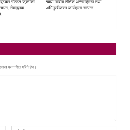
ुटवल गोल्डेन जुब्लीको
ग्वाघा माविमा शैक्षिक अन्तरक्रिया तथा
ि चयन, सेवामूलक
अभिमुखीकरण कार्यक्रम सम्पन्न
प…
ठेगाना प्रकाशित गरिने छैन।