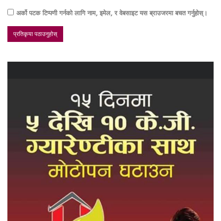
अर्को पटक टिप्पणी गर्नको लागि नाम, इमेल, र वेबसाइट यस ब्राउजरमा बचत गर्नुहोस्।