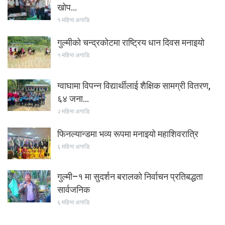
खोप…
१ महिना अगाडि
गुल्मीको चन्द्रकोटमा राष्ट्रिय धान दिवस मनाइयो
१ महिना अगाडि
ग्वाघामा विपन्न विद्यार्थीलाई शैक्षिक सामग्री वितरण,
६४ जना…
२ महिना अगाडि
फिनल्यान्डमा भव्य रूपमा मनाइयो महाशिवरात्रि
६ महिना अगाडि
गुल्मी–१ मा सुदर्शन बरालको निर्वाचन प्रतिबद्धता
सार्वजनिक
६ महिना अगाडि