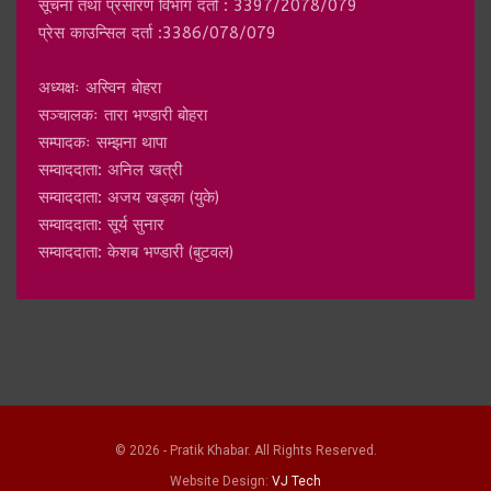
सूचना तथा प्रसारण विभाग दर्ता : 3397/2078/079
प्रेस काउन्सिल दर्ता :3386/078/079
अध्यक्षः अस्विन बोहरा
सञ्चालकः तारा भण्डारी बोहरा
सम्पादकः सम्झना थापा
सम्वाददाता: अनिल खत्री
सम्वाददाता: अजय खड्का (युके)
सम्वाददाता: सूर्य सुनार
सम्वाददाता: केशब भण्डारी (बुटवल)
© 2026 - Pratik Khabar. All Rights Reserved.
Website Design:
VJ Tech