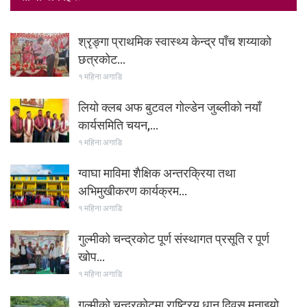
श्रृङ्गा प्राथमिक स्वास्थ्य केन्द्र पाँच शय्याको
छत्रकोट…
१ महिना अगाडि
लियो क्लब अफ बुटवल गोल्डेन जुब्लीको नयाँ
कार्यसमिति चयन,…
१ महिना अगाडि
ग्वाघा माविमा शैक्षिक अन्तरक्रिया तथा
अभिमुखीकरण कार्यक्रम…
१ महिना अगाडि
गुल्मीको चन्द्रकोट पूर्ण संस्थागत प्रसूति र पूर्ण
खोप…
१ महिना अगाडि
गुल्मीको चन्द्रकोटमा राष्ट्रिय धान दिवस मनाइयो