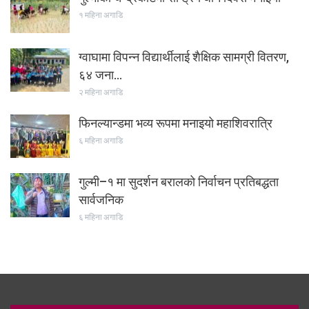
१ महिना अगाडि
ग्वाघामा विपन्न विद्यार्थीलाई शैक्षिक सामग्री वितरण,
६४ जना…
२ महिना अगाडि
फिनल्यान्डमा भव्य रूपमा मनाइयो महाशिवरात्रि
६ महिना अगाडि
गुल्मी–१ मा सुदर्शन बरालको निर्वाचन प्रतिबद्धता
सार्वजनिक
६ महिना अगाडि