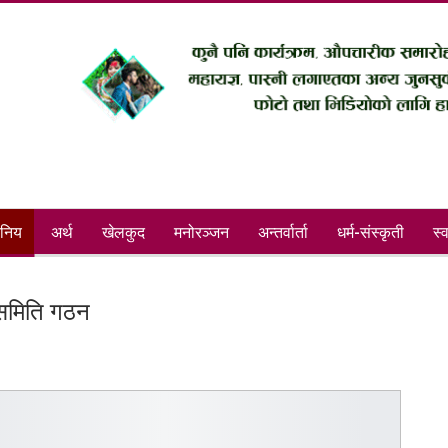
ानिय
अर्थ
खेलकुद
मनोरञ्जन
अन्तर्वार्ता
धर्म-संस्कृती
स्व
ट समिति गठन