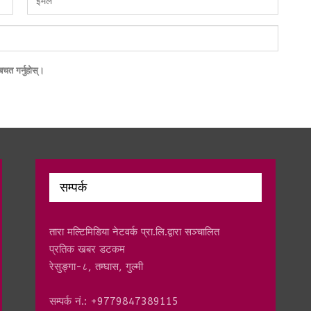
चत गर्नुहोस्।
सम्पर्क
तारा मल्टिमिडिया नेटवर्क प्रा.लि.द्वारा सञ्चालित
प्रतिक खबर डटकम
रेसुङ्गा-८, तम्घास, गुल्मी
सम्पर्क नं.: +9779847389115