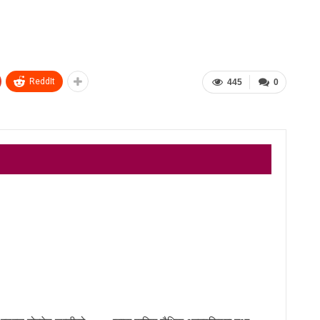
ReddIt
445
0