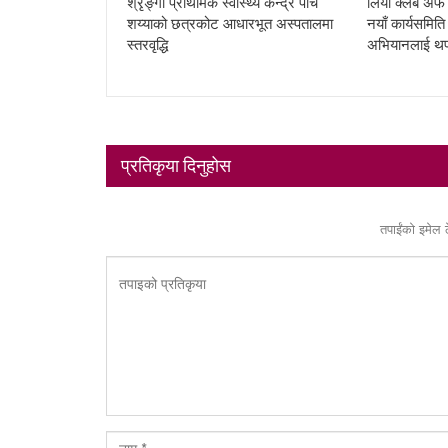
श्रृङ्गा प्राथमिक स्वास्थ्य केन्द्र पाँच
लियो क्लब अफ ब
शय्याको छत्रकोट आधारभूत अस्पतालमा
नयाँ कार्यसमित
स्तरवृद्धि
अभियानलाई थ
प्रतिकृया दिनुहोस
तपाईंको इमेल 