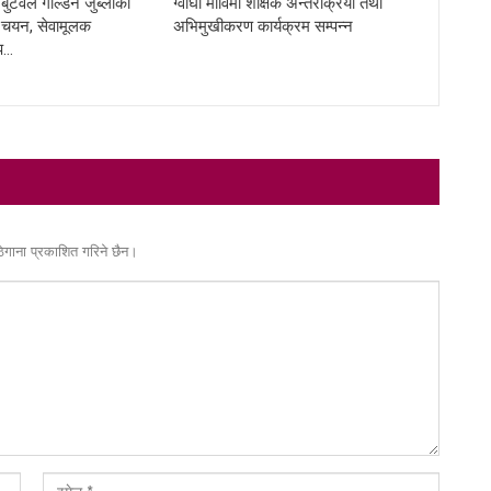
ुटवल गोल्डेन जुब्लीको
ग्वाघा माविमा शैक्षिक अन्तरक्रिया तथा
ि चयन, सेवामूलक
अभिमुखीकरण कार्यक्रम सम्पन्न
प…
ठेगाना प्रकाशित गरिने छैन।